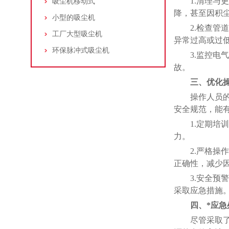
1.清理与更
吸尘机移动式
降，甚至因积
小型的吸尘机
2.检查管道
工厂大型吸尘机
异常过高或过
环保脉冲式吸尘机
3.监控电气
故。
三、优化
操作人员的专
安全规范，能
1.定期培训
力。
2.严格操作
正确性，减少
3.安全预警
采取应急措施
四、*应急
尽管采取了多