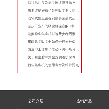
探讨脉冲反吹集尘器故障预防与维护要点
想要维护好粉尘处理吸尘器，这几个措施真的很重要！
滤筒式集尘设备到底是竖装式还是横装式？
减少工业车间吸尘机噪音的5种方法
选购粉尘集尘机时这些参考因素很重要！
车间除尘吸尘器如何进行维护保养？
防爆型工业集尘器如何减少噪音?三个方法轻松解决
关于粉尘脉冲集尘器的维护保养问题
粉尘集尘机的使用寿命及维护要点
公司介绍
热销产品