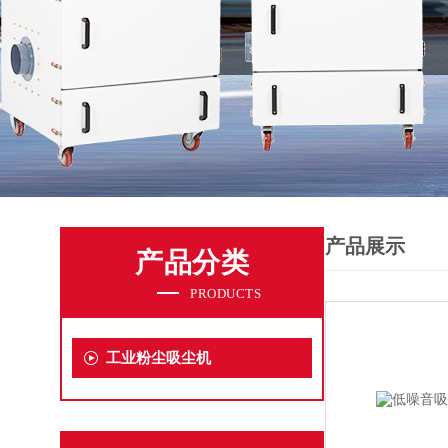
产品展示
产品分类
PRODUCTS
工业粉尘吸尘机