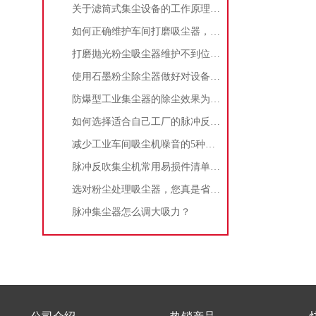
关于滤筒式集尘设备的工作原理及特点说明
如何正确维护车间打磨吸尘器，延长使用寿命
打磨抛光粉尘吸尘器维护不到位，那是你没有注意这些而已！
使用石墨粉尘除尘器做好对设备的维护十分重要
防爆型工业集尘器的除尘效果为何不佳？
如何选择适合自己工厂的脉冲反吹工业集尘器
减少工业车间吸尘机噪音的5种方法
脉冲反吹集尘机常用易损件清单与更换周期建议
选对粉尘处理吸尘器，您真是省了很多事！
脉冲集尘器怎么调大吸力？