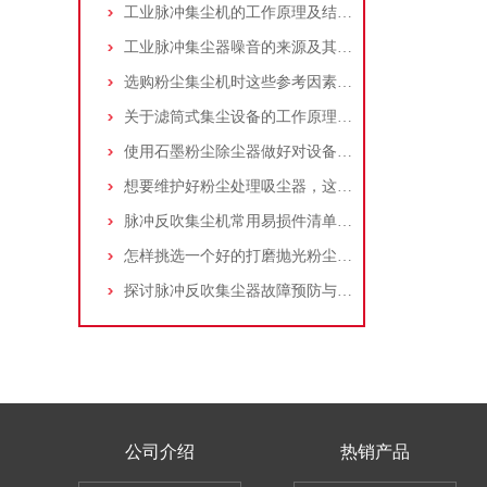
工业脉冲集尘机的工作原理及结构特点说明
工业脉冲集尘器噪音的来源及其控制策略
选购粉尘集尘机时这些参考因素很重要！
关于滤筒式集尘设备的工作原理及特点说明
使用石墨粉尘除尘器做好对设备的维护十分重要
想要维护好粉尘处理吸尘器，这几个措施真的很重要！
脉冲反吹集尘机常用易损件清单与更换周期建议
怎样挑选一个好的打磨抛光粉尘吸尘器
探讨脉冲反吹集尘器故障预防与维护要点
公司介绍
热销产品