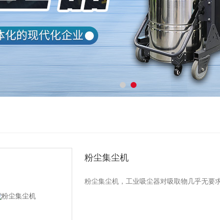
粉尘集尘机
粉尘集尘机，工业吸尘器对吸取物几乎无要