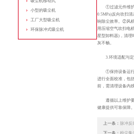
吸尘机移动式
①过滤元件维护：滤
小型的吸尘机
0.5MPa)反向
工厂大型吸尘机
响除尘效率。②风机与
用压缩空气吹扫电机
环保脉冲式吸尘机
星型卸料器)，清理
灰不畅。​
3.环境适配与定
①保持设备运行环境
进行全面校准，包括
前，需清理设备内残
遵循以上维护要
健康提供可靠保障
上一条：
脉冲反
下一条：
粉尘集