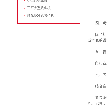
小型的吸尘机
工厂大型吸尘机
环保脉冲式吸尘机
四、考虑
除了初始
成本低的设
五、咨询
向行业专
六、考虑
结合自己
通过综合
间。记住，