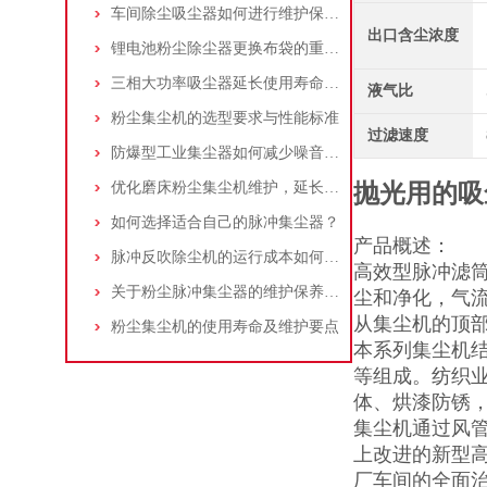
车间除尘吸尘器如何进行维护保养？
出口含尘浓度
锂电池粉尘除尘器更换布袋的重要性与方法
三相大功率吸尘器延长使用寿命的建议
液气比
粉尘集尘机的选型要求与性能标准
过滤速度
防爆型工业集尘器如何减少噪音?三个方法轻松解决
优化磨床粉尘集尘机维护，延长设备寿命
抛光用的吸
如何选择适合自己的脉冲集尘器？
产品概述：
脉冲反吹除尘机的运行成本如何控制和优化？
高效型脉冲滤
关于粉尘脉冲集尘器的维护保养问题
尘和净化，气
从集尘机的顶
粉尘集尘机的使用寿命及维护要点
本系列集尘机
等组成。纺织
体、烘漆防锈
集尘机通过风
上改进的新型
厂车间的全面