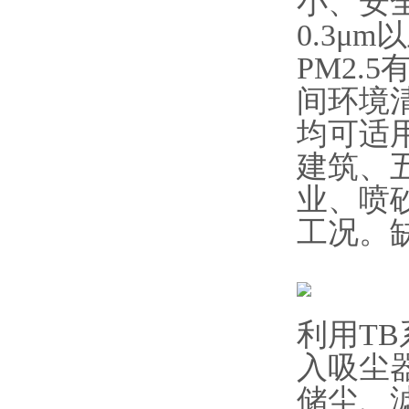
小、安
0.3μ
PM2
间环境
均可适
建筑、
业、喷
工况。
利用T
入吸尘
储尘、