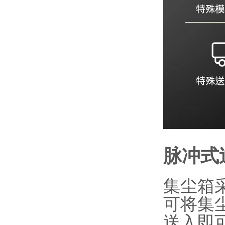
脉冲式
集尘箱
可将集
送入即