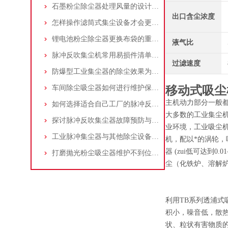
石墨粉尘除尘器处理风量的设计，你了解多少
出口含尘浓度
怎样操作滤筒式集尘设备才会更安全
锂电池粉尘除尘器更换布袋的重要性与方法
液气比
脉冲反吹集尘机常用易损件清单与更换周期建议
过滤速度
防爆型工业集尘器的除尘效果为何不佳？
车间除尘吸尘器如何进行维护保养？
移动式吸尘
主机动力部分一般都
如何选择适合自己工厂的脉冲反吹工业集尘器
大多数的工业集尘机
探讨脉冲反吹集尘器故障预防与维护要点
业环境，工业吸尘机
工业脉冲集尘器与其他除尘设备的比较
机，配以*的涡轮，
器 (zui低可达到
打磨抛光粉尘吸尘器维护不到位，那是你没有注意这些而已！
尘（化铁炉、溶解
利用TB系列透浦
积小，噪音低，散
状、粒状有害物质