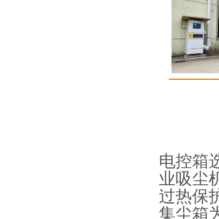
电控箱
业吸尘
过热保
集尘箱