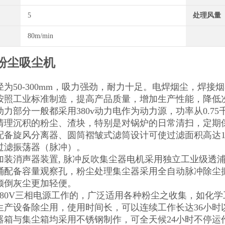
5
处理风量
80m/min
粉尘吸尘机
径为50-300mm，吸力强劲，耐力十足。电焊烟尘，焊
按照工业标准制造，提高产品质量，增加生产性能，降低
力部分一般都采用380v动力电作为动力源，功率从0.75
清理沉积的粉尘、渣块，特别是对锅炉的日常清扫，定期
配备旋风分离器、圆筒褶皱式滤筒设计可使过滤面积高达10
过滤振荡器（脉冲）。
加装消声器装置, 脉冲反吹集尘器电机采用独立工业级透浦
桶配备容量观察孔，粉尘处理集尘器采用全自动脉冲除尘
倾倒灰尘更加轻便。
380V三相电源工作的，广泛适用各种粉尘之收集，如化
生产设备除尘用，使用时间长，可以连续工作长达36小时
器箱与集尘箱均采用不锈钢制作，可全天候24小时不停运