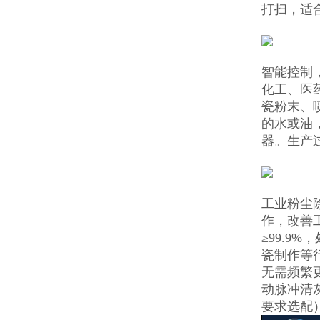
打扫，适
智能控制
化工、医
瓷粉末、
的水或油
器。生产
工业粉尘
作，改善
≥99.
瓷制作等
无需频繁
动脉冲清
要求选配