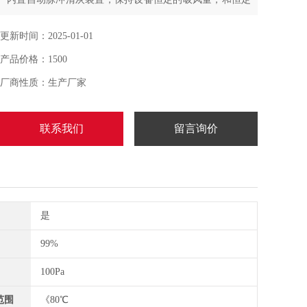
的净化能力,过滤材质一般采用“聚酯纤维‘滤纸作为基材，
再进行表面PTFE覆膜处理，过滤精度显著提高
更新时间：2025-01-01
产品价格：1500
厂商性质：生产厂家
联系我们
留言询价
是
99%
100Pa
范围
《80℃