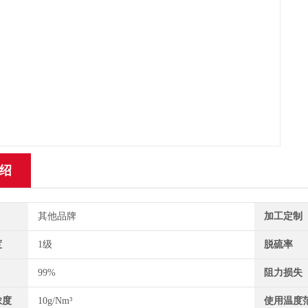
绍
其他品牌
加工定制
度
1级
脱硫率
99%
阻力损失
浓度
10g/Nm³
使用温度