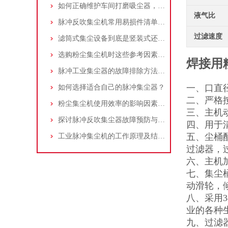
如何正确维护车间打磨吸尘器，延长使用寿命
液气比
脉冲反吹集尘机常用易损件清单与更换周期建议
过滤速度
滤筒式集尘设备到底是竖装式还是横装式？
选购粉尘集尘机时这些参考因素很重要！
焊接用
脉冲工业集尘器的故障排除方法和注意事项
一、口直
如何选择适合自己的脉冲集尘器？
二、严格
粉尘集尘机使用效率的影响因素及改进措施
三、主机动
探讨脉冲反吹集尘器故障预防与维护要点
四、用于
五、尘桶
工业脉冲集尘机的工作原理及结构特点说明
过滤器，
六、主机
七、集尘
动滑轮，
八、采用
业的各种
九、过滤