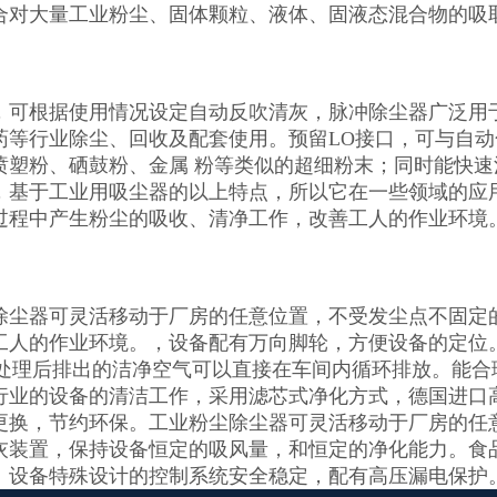
合对大量工业粉尘、固体颗粒、液体、固液态混合物的吸取
，可根据使用情况设定自动反吹清灰，脉冲除尘器广泛用于
药等行业除尘、回收及配套使用。预留LO接口，可与自
喷塑粉、硒鼓粉、金属 粉等类似的超细粉末；同时能快
，基于工业用吸尘器的以上特点，所以它在一些领域的应
过程中产生粉尘的吸收、清净工作，改善工人的作业环境
除尘器可灵活移动于厂房的任意位置，不受发尘点不固定
工人的作业环境。，设备配有万向脚轮，方便设备的定位
9%，处理后排出的洁净空气可以直接在车间内循环排放。能
行业的设备的清洁工作，采用滤芯式净化方式，德国进口高
更换，节约环保。工业粉尘除尘器可灵活移动于厂房的任
灰装置，保持设备恒定的吸风量，和恒定的净化能力。食
）设备特殊设计的控制系统安全稳定，配有高压漏电保护