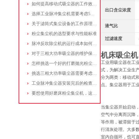
如何提高移动式吸尘器的工作效率？
出口含尘浓度
选择工业脉冲集尘机需要考虑5大因素,你都了解吗?
关于滤筒式集尘设备的工作原理及特点说明
液气比
粉尘集尘机的选型要求与性能标准
过滤速度
脉冲反吹除尘机的运行成本如何控制和优化？
对于三相大功率吸尘器的维护保养，你了解多少
机床吸尘机
工业用吸尘器在工
怎样挑选一个好的打磨抛光粉尘吸尘器
式，为解决工业生
挑选三相大功率吸尘器需要考虑哪些问题？
分为两类：移动式
工业脉冲集尘器安装完后的检查工作详解
点。集尘器用于工
要想使用好磨床粉尘集尘机，这些条件可不能少
当集尘器开始启动
空气中分离而沉降
等作用，被滞留于
行清灰处理。大多数
室内自循环，也可直