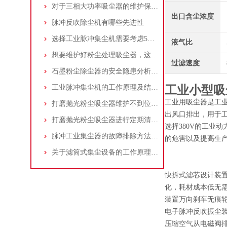
对于三相大功率吸尘器的维护保养，你了解多少
出口含尘浓度
脉冲反吹除尘机有哪些先进性
选择工业脉冲集尘机需要考虑5大因素,你都了解吗?
液气比
想要维护好粉尘处理吸尘器，这几个措施真的很重要！
过滤速度
石墨粉尘除尘器的安全隐患分析及应对措施
工业脉冲集尘机的工作原理及结构特点说明
工业小型吸
工业用吸尘器是工
打磨抛光粉尘吸尘器维护不到位，那是你没有注意这些而已！
出风口排出，用于
打磨抛光粉尘吸尘器进行定期清理的重要性
选择380V的工业
脉冲工业集尘器的故障排除方法和注意事项
的危害以及提高生
关于滤筒式集尘设备的工作原理及特点说明
快拆式滤芯设计装
化，耗材成本低无
装置万向刹车无痕
电子脉冲反吹振尘
压缩空气从电磁阀