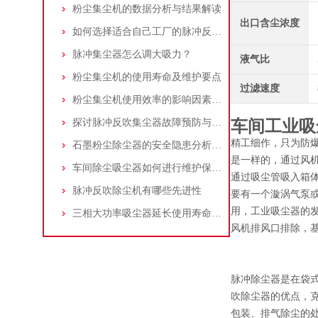
粉尘集尘机的数据分析与结果解读
出口含尘浓度
如何选择适合自己工厂的脉冲反吹工业集尘器
脉冲集尘器怎么调大吸力？
液气比
粉尘集尘机的使用寿命及维护要点
过滤速度
粉尘集尘机使用效率的影响因素及改进措施
探讨脉冲反吹集尘器故障预防与维护要点
车间工业吸
精工细作，只为防
石墨粉尘除尘器的安全隐患分析及应对措施
是一样的，通过风
车间除尘吸尘器如何进行维护保养？
通过吸尘管吸入箱
脉冲反吹除尘机有哪些先进性
要有一个漩涡气泵
用，工业吸尘器的
三相大功率吸尘器延长使用寿命的建议
风机排风口排除，基
脉冲除尘器是在袋
吹除尘器的优点，
包装、排气除尘的