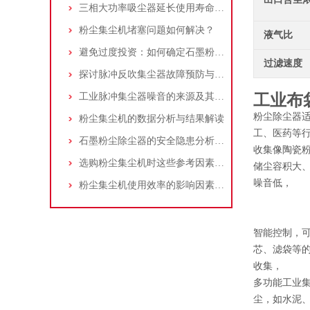
三相大功率吸尘器延长使用寿命的建议
粉尘集尘机堵塞问题如何解决？
液气比
避免过度投资：如何确定石墨粉尘除尘器的合理价格区间
过滤速度
探讨脉冲反吹集尘器故障预防与维护要点
工业脉冲集尘器噪音的来源及其控制策略
工业布
粉尘除尘器适
粉尘集尘机的数据分析与结果解读
工、医药等行
石墨粉尘除尘器的安全隐患分析及应对措施
收集像陶瓷
选购粉尘集尘机时这些参考因素很重要！
储尘容积大
噪音低，
粉尘集尘机使用效率的影响因素及改进措施
智能控制，可
芯、滤袋等的
收集，
多功能工业
尘，如水泥