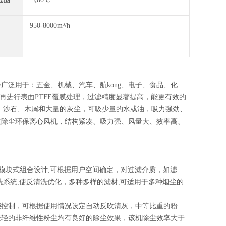
950-8000m³/h
泛用于：五金、机械、汽车、航kong、电子、食品、化
再进行表面PTFE覆膜处理，过滤精度显著提高，能更有效的
、沙石、木屑和大量的灰尘，可吸少量的水或油，吸力强劲、
效除尘环保离心风机，结构紧凑、吸力强、风量大、效率高、
，模块式组合设计,可根据用户空间确定，对过滤介质，如滤
洗系统,使反清洗优化，多种多样的滤材,可适用于多种烟尘的
能控制，可根据使用情况设定自动反吹清灰，中等比重的粉
较轻的非纤维性粉尘均有良好的除尘效果，该机除尘效率大于