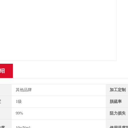
绍
其他品牌
加工定制
度
1级
脱硫率
99%
阻力损失
浓度
10g/Nm³
使用温度