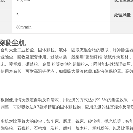
5
处理风量
80m/min
袋吸尘机
合对大量工业粉尘、固体颗粒、液体、固液态混合物的吸取，脉冲除尘器广
业除尘、回收及配套使用。过滤材质一般采用“聚酯纤维‘滤纸作为基材，
粉末、喷塑粉、硒鼓粉、金属 粉等类似的超细粉末；同时能快速清理铁屑
、使用寿命长、可耐高温等优点，如需吸大量液体需加装液体保护器。高
根据使用情况设定自动反吹清灰，用经济的方式达到99.5%的集尘效果
调整，可以吸收达0.3微米精度的固体颗粒物，应用先进的柱塞爆炸反清
集尘机对比重较大的砂尘，如车床、磨床、铣床、砂轮机、抛光机等，智
、陶瓷粉、石膏粉、石棉粉、炭粉、颜料、胶木粉、塑料粉等。以及比重