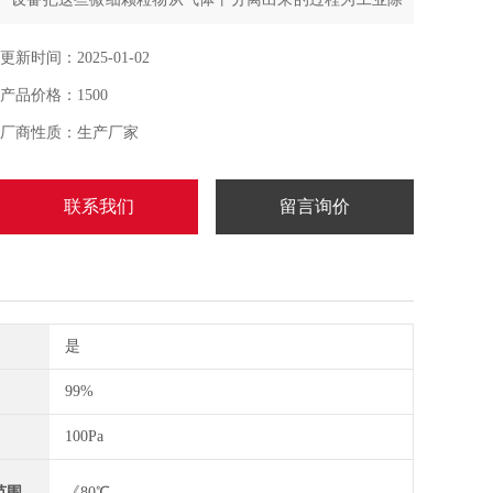
尘的过程,造纸行业：在纸品生产、切割过程中，清理各碎
纸屑及灰尘
更新时间：2025-01-02
产品价格：1500
厂商性质：生产厂家
联系我们
留言询价
是
99%
100Pa
范围
《80℃