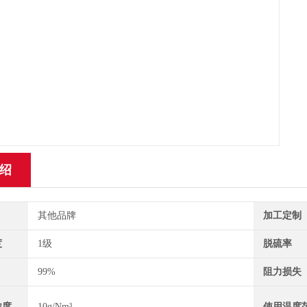
绍
其他品牌
加工定制
度
1级
脱硫率
99%
阻力损失
浓度
10g/Nm³
使用温度