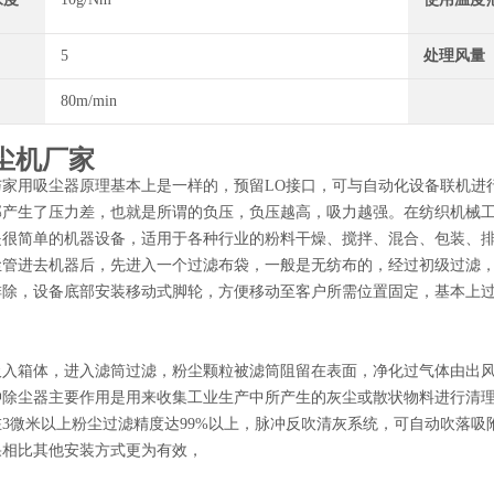
5
处理风量
80m/min
尘机厂家
与家用吸尘器原理基本上是一样的，预留LO接口，可与自动化设备联机进
部产生了压力差，也就是所谓的负压，负压越高，吸力越强。在纺织机械
是很简单的机器设备，适用于各种行业的粉料干燥、搅拌、混合、包装、
尘管进去机器后，先进入一个过滤布袋，一般是无纺布的，经过初级过滤
排除，设备底部安装移动式脚轮，方便移动至客户所需位置固定，基本上过
吸入箱体，进入滤筒过滤，粉尘颗粒被滤筒阻留在表面，净化过气体由出
冲除尘器主要作用是用来收集工业生产中所产生的灰尘或散状物料进行清
3微米以上粉尘过滤精度达99%以上，脉冲反吹清灰系统，可自动吹落
果相比其他安装方式更为有效，