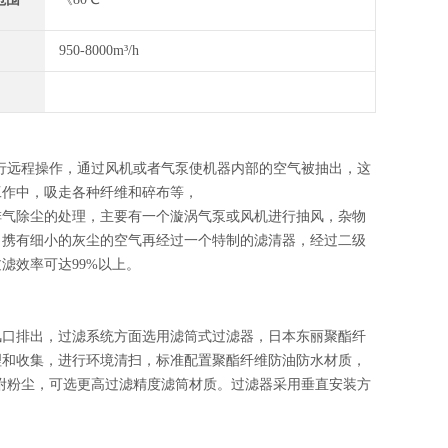
950-8000m³/h
行远程操作，通过风机或者气泵使机器内部的空气被抽出，这
工作中，吸走各种纤维和碎布等，
排气除尘的处理，主要有一个漩涡气泵或风机进行抽风，杂物
，携有细小的灰尘的空气再经过一个特制的滤清器，经过二级
滤效率可达99%以上。
风口排出，过滤系统方面选用滤筒式过滤器，日本东丽聚酯纤
理和收集，进行环境清扫，标准配置聚酯纤维防油防水材质，
吸附粉尘，可选更高过滤精度滤筒材质。过滤器采用垂直安装方