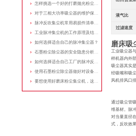
怎样挑选一个好的打磨抛光粉尘吸尘器
对于三相大功率吸尘器的维护保养，你了解多少
液气比
脉冲反吹集尘机常用易损件清单与更换周期建议
过滤速度
工业脉冲集尘机的工作原理及结构特点说明
如何选择适合自己的脉冲集尘器？
磨床吸
工业吸尘器
石墨粉尘除尘器的安全隐患分析及应对措施
样机器内外
如何选择适合自己工厂的脉冲反吹工业集尘器
吸尘器其实
使用石墨粉尘除尘器做好对设备的维护十分重要
经吸嘴和吸
风机排风口
要想使用好磨床粉尘集尘机，这些条件可不能少
通过吸尘管
维基材。脉
对当量直径在
式，反吹效