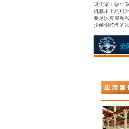
吸尘罩：吸尘罩
机基本上均可2
要足以克服颗粒
少倾倒整理的