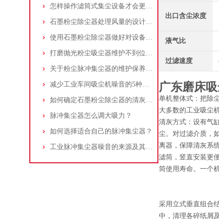
怎样操作滤筒式集尘设备才会更安全
出口含尘浓度
石墨粉尘除尘器处理风量的设计，你了解多少
使用石墨粉尘除尘器做好对设备的维护十分重要
液气比
打磨抛光粉尘吸尘器维护不到位，那是你没有注意这些而已！
过滤速度
关于粉尘脉冲集尘器的维护保养问题
减少工业车间吸尘机噪音的5种方法
广东磨床吸
单机整体式：把除尘
如何确定石墨粉尘除尘器的清灰速度？
大多数的工业吸尘机
脉冲集尘器怎么调大吸力？
清灰方式：设有气
如何选择适合自己的脉冲集尘器？
尘。对过滤介质，如
离器，保障清灰系统
工业脉冲集尘器噪音的来源及其控制策略
滤筒，竖直安装更
筒使用寿命。一个
采用立式垂直组合
中，清理各碎纸屑