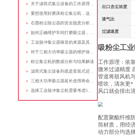
关于滤筒式集尘设备的工作原理及特点说明
出口含尘浓度
要想使用好磨床粉尘集尘机，这些条件可不能少
液气比
石墨粉尘除尘器的安全隐患分析及应对措施
过滤速度
如何正确维护车间打磨吸尘器，延长使用寿命
工业脉冲集尘器噪音的来源及其控制策略
吸粉尘工业
对于三相大功率吸尘器的维护保养，你了解多少
工作原理：依靠
粉尘集尘机的数据分析与结果解读
微米过滤精度 
滤筒式集尘设备到底是竖装式还是横装式？
管道将鼓风机
三相大功率吸尘器延长使用寿命的建议
喷吹，清灰更
风口就会排出清
选择工业脉冲集尘机需要考虑5大因素,你都了解吗?
配置聚酯纤维防
筒材质，用经济
动力部分均选择