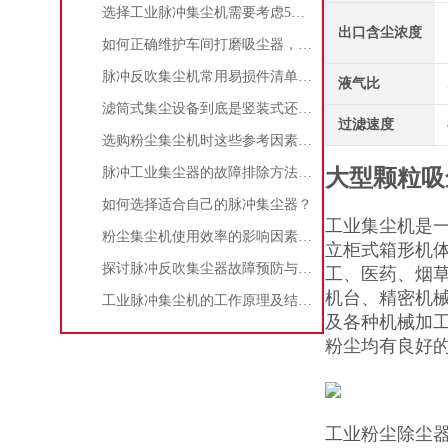
选择工业脉冲集尘机需要考虑5大因素,你都了解吗?
出口含尘浓度
如何正确维护车间打磨吸尘器，延长使用寿命
脉冲反吹集尘机常用易损件清单与更换周期建议
液气比
滤筒式集尘设备到底是竖装式还是横装式？
过滤速度
选购粉尘集尘机时这些参考因素很重要！
脉冲工业集尘器的故障排除方法和注意事项
大型颗粒吸
如何选择适合自己的脉冲集尘器？
工业集尘机是
粉尘集尘机使用效率的影响因素及改进措施
立柜式箱形机
探讨脉冲反吹集尘器故障预防与维护要点
工、医药、烟
机台、精密机
工业脉冲集尘机的工作原理及结构特点说明
及各种机械加
粉尘均有良好
工业粉尘除尘