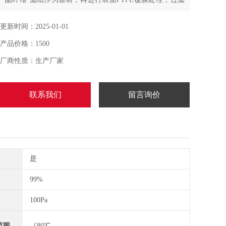
精度显著提高,纺织业：用于净化车间，吸走空气中的纤维
飘浮物
更新时间：2025-01-01
产品价格：1500
厂商性质：生产厂家
联系我们
留言询价
是
99%
100Pa
范围
《80℃