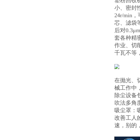
塑粉回收
小、密封
24r/
芯、滤袋
后对0.3
套各种精
作业、切
千瓦不等
在抛光、
械工作中
除尘设备
吹法多角度
吸尘罩：
改善工人
速，别的