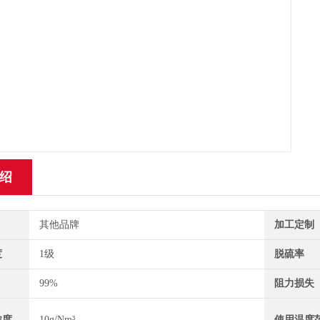
绍
其他品牌
加工定制
度
1级
脱硫率
99%
阻力损失
浓度
10g/Nm³
使用温度