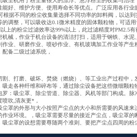
机吸尘机用于粉尘量很大的漂浮、悬浮粉尘的收集与治理
性能好、维护方便、使用寿命长等优点。广泛应用各行业
min，可根据不同的粉尘收集量选择不同功率的卸料阀，以
等的调整，可以吸收达0.1微米精度的固体颗粒物，可适用
μm以上的粉尘过滤效率达99%以上，此过滤精度对PM2.
密机械，作业于机台设备的清洁打扫，适用于钢铁、水泥
削作业、研磨作业、喷砂作业、有机玻璃加工作业等产生粉尘
，配备二级过滤系统，
切割、打磨、破坏、焚烧（燃烧）、等工业出产过程中，
，吸走各种纤维和碎布等，通过除尘设备把这些微细颗粒
包罗：吸尘罩、除尘管道、除尘器、风机等部门构成。脉
喷吹,清灰更*，
吸尘罩的外形与大小按照产尘点的大小和所需要的风速来
的作业环境。，吸尘罩需要尽量的接近产尘点，吸尘罩的
，吸尘罩的设想需要尊随两个准则、要把产尘点四周的粉