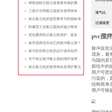
锂电池粉尘除尘器更换布袋的重要性与方法
三相大功率吸尘器延长使用寿命的建议
液气比
粉尘集尘机的选型要求与性能标准
过滤速度
防爆型工业集尘器如何减少噪音?三个方法轻松解决
优化磨床粉尘集尘机维护，延长设备寿命
pvc搅
如何选择适合自己的脉冲集尘器？
脉冲反吹
脉冲反吹除尘机的运行成本如何控制和优化？
清灰，避
关于粉尘脉冲集尘器的维护保养问题
与国内其
前坑中的
粉尘集尘机的使用寿命及维护要点
用户可把
污染的，
结构简单
用户可根