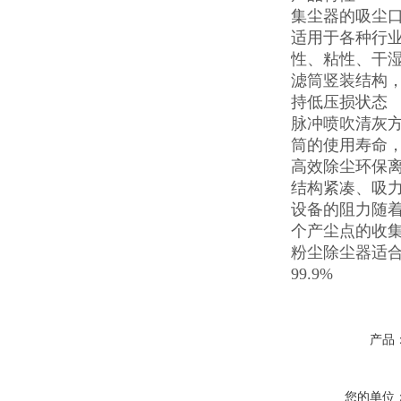
集尘器的吸尘口
适用于各种行
性、粘性、干
滤筒竖装结构
持低压损状态
脉冲喷吹清灰
筒的使用寿命
高效除尘环保离
结构紧凑、吸
设备的阻力随
个产尘点的收
粉尘除尘器适合
99.9%
产品
您的单位