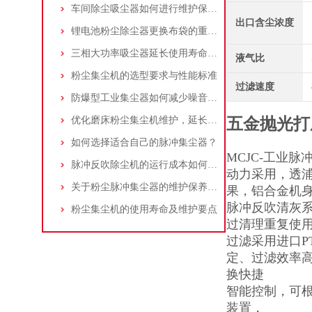
车间除尘吸尘器如何进行维护保养？
出口含尘浓度
锂电池粉尘除尘器更换布袋的重要性与方法
三相大功率吸尘器延长使用寿命的建议
液气比
粉尘集尘机的选型要求与性能标准
过滤速度
防爆型工业集尘器如何减少噪音?三个方法轻松解决
优化磨床粉尘集尘机维护，延长设备寿命
五金抛光打
如何选择适合自己的脉冲集尘器？
MCJC-工业
脉冲反吹除尘机的运行成本如何控制和优化？
动力采用，透浦式
关于粉尘脉冲集尘器的维护保养问题
果，铝合金机
脉冲反吹清灰
粉尘集尘机的使用寿命及维护要点
过清理重复使用
过滤采用进口P
定、过滤效率
换快捷
智能控制，可
装置，