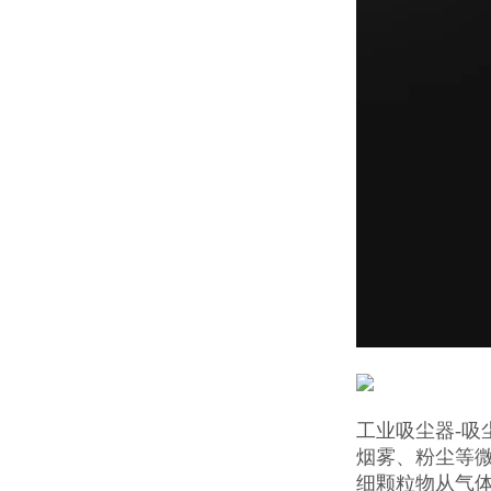
工业吸尘器-
烟雾、粉尘等
细颗粒物从气