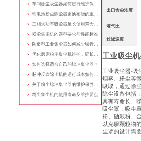
车间除尘吸尘器如何进行维护保养？
出口含尘浓度
锂电池粉尘除尘器更换布袋的重要性与方法
三相大功率吸尘器延长使用寿命的建议
液气比
粉尘集尘机的选型要求与性能标准
过滤速度
防爆型工业集尘器如何减少噪音?三个方法轻松解决
优化磨床粉尘集尘机维护，延长设备寿命
工业吸尘机
如何选择适合自己的脉冲集尘器？
工业吸尘器-
脉冲反吹除尘机的运行成本如何控制和优化？
烟雾、粉尘等
关于粉尘脉冲集尘器的维护保养问题
吸取，通过除
除尘设备包括
粉尘集尘机的使用寿命及维护要点
具有寿命长、
吸尘罩：吸尘
粉、硒鼓粉、
以克服颗粒物
尘罩的设计需