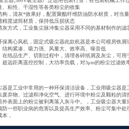
工业吸尘器,380V吸尘器广泛适用包装行业：在包装机械
性、粘性、干湿性等各类粉尘的收集
结构，清灰*效果好，配置聚酯纤维防油防水材质，对当量
滤精度滤筒材质，保持低压损状态
清灰方式，工业集尘脉冲集尘器采用不同的基材制作的滤
环保离心风机，固定式吸尘器此款机器是本公司模房铁屑
，结构紧凑、吸力强、风量大、效率高、噪音低
：在纸品生产、切割过程中，清理各碎纸屑及灰尘，可用
超远距离遥控控制，大功率负载，对3μm的粉尘过滤效率达
尘器是工业中常用的一种环保清洁设备，工业用吸尘器是
集废弃物、过滤和净化空气、进行环境中粉尘及颗粒的清扫
筒外表面上的粉尘被剥离落入灰斗中。，工业吸尘器大量
预防一些职业病的危害以及提高生产效率。粉尘可集中处
成本，