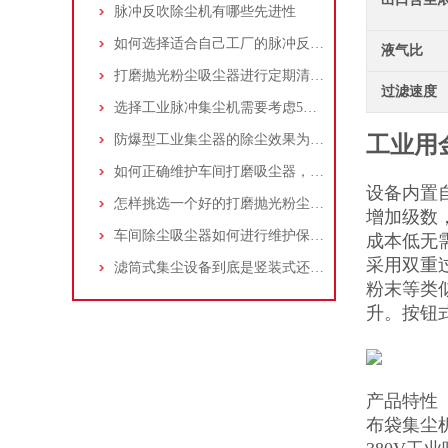
脉冲反吹除尘机有哪些先进性
如何选择适合自己工厂的脉冲反吹工业集尘器
液气比
打磨抛光粉尘吸尘器进行定期清理的重要性
过滤速度
选择工业脉冲集尘机需要考虑5大因素,你都了解吗?
防爆型工业集尘器的除尘效果为何不佳？
工业用
如何正确维护车间打磨吸尘器，延长使用寿命
设备内置
怎样挑选一个好的打磨抛光粉尘吸尘器
增加级数
车间除尘吸尘器如何进行维护保养？
成本低无
采用双重
滤筒式集尘设备到底是竖装式还是横装式？
粉末等类
升。按钮
产品特性
布袋集尘