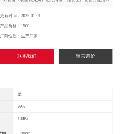
命,过滤采用进口PTFE覆膜聚酯滤料，过滤效率达99%，
表面光滑，易于反吹，快速法兰接头更换快捷
更新时间：2025-01-01
产品价格：1500
厂商性质：生产厂家
联系我们
留言询价
是
99%
100Pa
范围
《80℃