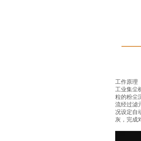
工作原理
工业集尘
粒的粉尘
流经过滤
况设定自
灰，完成对