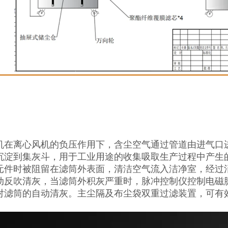
机在离心风机的负压作用下，含尘空气通过管道由进气口
沉淀到集灰斗，用于工业用途的收集吸取生产过程中产生
元件时被阻留在滤筒外表面，清洁空气流入洁净室，经过
动反吹清灰，当滤筒外积灰严重时，脉冲控制仪控制电磁
滤筒的自动清灰。主尘隔及布尘袋双重过滤装置，可有效过滤9