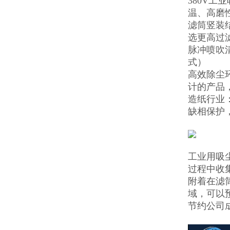
380V
温、高磨
滤筒竖装
选更高过
脉冲喷吹
式）
高效除尘
计的产品
造纸行业
缺相保护，
工业用吸
过程中收
附着在滤
域，可以
节约公司