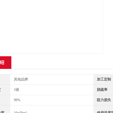
绍
其他品牌
加工定制
度
1级
脱硫率
99%
阻力损失
浓度
10g/Nm³
使用温度