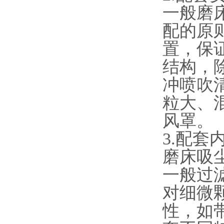
一般磨
配的原
置，保
结构，
冲喷吹
粒大、
风罩。
3.配套
磨床吸
一般过
对细微
性，如