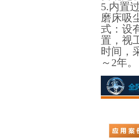
5.内置
磨床吸
式：设
置，视
时间，
～2年。