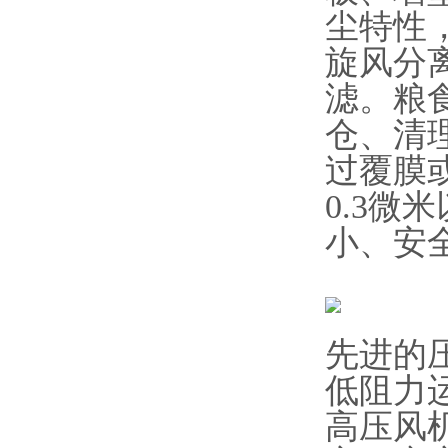
尘特性
旋风分
滤。粮
仓、清
过覆膜
0.3
小、安
先进的
低阻力
高压风