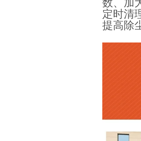
数、加
定时清
提高除