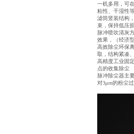
一机多用，可
粘性、干湿性
滤筒竖装结构
束，保持低压
脉冲喷吹清灰
效果，（经济
高效除尘环保
取，结构紧凑
高精度工业固定
点的收集除尘
脉冲除尘器主
对3μm的粉尘过