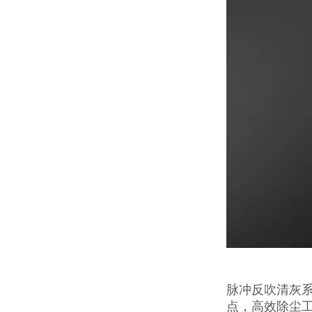
脉冲反吹清灰系
点，高效除尘