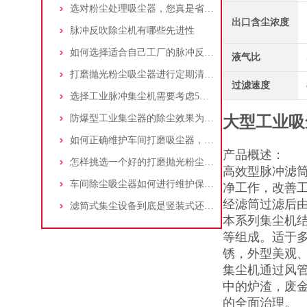
选对粉尘处理吸尘器，您真是省了很多事！
出口含尘浓度
脉冲反吹除尘机有哪些先进性
如何选择适合自己工厂的脉冲反吹工业集尘器
液气比
打磨抛光粉尘吸尘器进行定期清理的重要性
过滤速度
选择工业脉冲集尘机需要考虑5大因素,你都了解吗?
防爆型工业集尘器的除尘效果为何不佳？
大型工业吸
如何正确维护车间打磨吸尘器，延长使用寿命
产品概述：
怎样挑选一个好的打磨抛光粉尘吸尘器
高效型脉冲滤
车间除尘吸尘器如何进行维护保养？
净工作，改善
经滤筒过滤后
滤筒式集尘设备到底是竖装式还是横装式？
本系列集尘机
等组成。适于
锈，外型美观
集尘机通过风
中的炉渣，废
的全面治理。