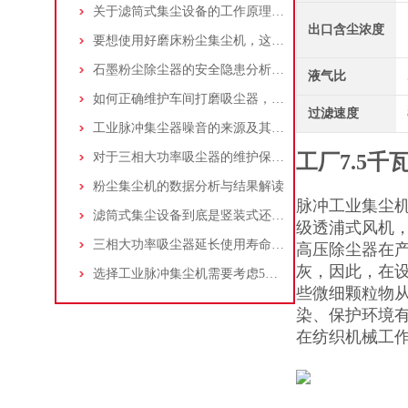
关于滤筒式集尘设备的工作原理及特点说明
出口含尘浓度
要想使用好磨床粉尘集尘机，这些条件可不能少
石墨粉尘除尘器的安全隐患分析及应对措施
液气比
如何正确维护车间打磨吸尘器，延长使用寿命
过滤速度
工业脉冲集尘器噪音的来源及其控制策略
对于三相大功率吸尘器的维护保养，你了解多少
工厂7.5
粉尘集尘机的数据分析与结果解读
脉冲工业集尘
滤筒式集尘设备到底是竖装式还是横装式？
级透浦式风机，
三相大功率吸尘器延长使用寿命的建议
高压除尘器在
灰，因此，在
选择工业脉冲集尘机需要考虑5大因素,你都了解吗?
些微细颗粒物
染、保护环境
在纺织机械工