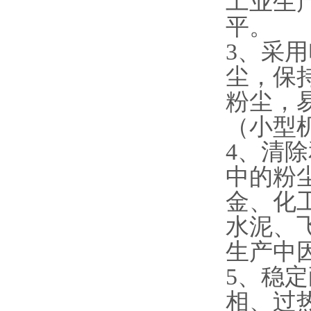
工业生
平。
3、采
尘，保
粉尘，
（小型
4、清
中的粉
金、化
水泥、
生产中
5、稳
相、过