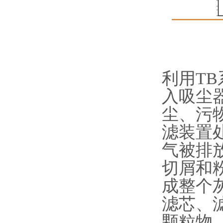
利用T
入吸尘
尘、污
滤装置
气被排
切屑和
成整个
滤芯、
颗粒物