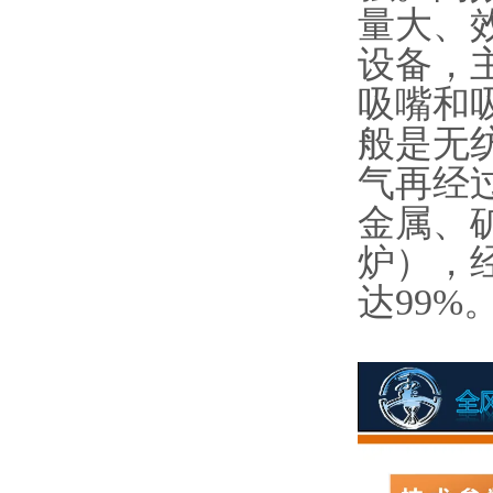
量大、
设备，
吸嘴和
般是无
气再经
金属、
炉），
达99%