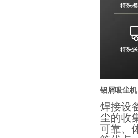
铝屑吸尘机
焊接设
尘的收
可靠、