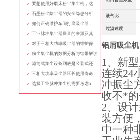
要想使用好磨床粉尘集尘机，这些条件可不能少
石墨粉尘除尘器的安全隐患分析及应对措施
液气比
如何正确维护车间打磨吸尘器，延长使用寿命
过滤速度
工业脉冲集尘器噪音的来源及其控制策略
对于三相大功率吸尘器的维护保养，你了解多少
铝屑吸尘机
粉尘集尘机的数据分析与结果解读
1、新
滤筒式集尘设备到底是竖装式还是横装式？
连续2
三相大功率吸尘器延长使用寿命的建议
冲振尘
选择工业脉冲集尘机需要考虑5大因素,你都了解吗?
收不*
2、设
装方便
中一种