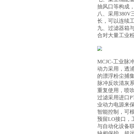
抽风口等构成
八、采用380
长，可以连续工
九、过滤器箱
合对大量工业粉
MCJC-工业
动力采用，透浦
的漂浮粉尘捕
脉冲反吹清灰
重复使用，喷吹
过滤采用进口P
业动力电源来
智能控制，可
预留LO接口
与自动化设备
缺相保护，超