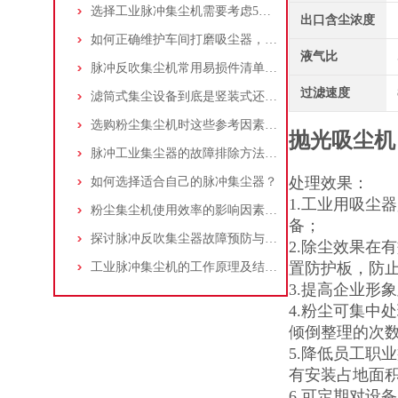
选择工业脉冲集尘机需要考虑5大因素,你都了解吗?
出口含尘浓度
如何正确维护车间打磨吸尘器，延长使用寿命
液气比
脉冲反吹集尘机常用易损件清单与更换周期建议
过滤速度
滤筒式集尘设备到底是竖装式还是横装式？
选购粉尘集尘机时这些参考因素很重要！
抛光吸尘机
脉冲工业集尘器的故障排除方法和注意事项
处理效果：
如何选择适合自己的脉冲集尘器？
1.工业用吸尘
粉尘集尘机使用效率的影响因素及改进措施
备；
探讨脉冲反吹集尘器故障预防与维护要点
2.除尘效果在
置防护板，防
工业脉冲集尘机的工作原理及结构特点说明
3.提高企业形
4.粉尘可集中
倾倒整理的次
5.降低员工职
有安装占地面
6.可定期对设