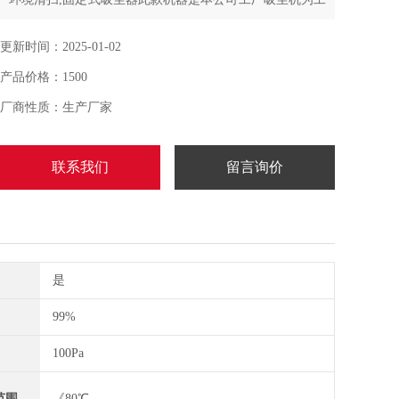
厂生产设备配套及狭窄区域而设计的产品,特别适合抛光、
打磨、清砂及各种机械加工过程中产生粉尘的过滤
更新时间：2025-01-02
产品价格：1500
厂商性质：生产厂家
联系我们
留言询价
是
99%
100Pa
范围
《80℃