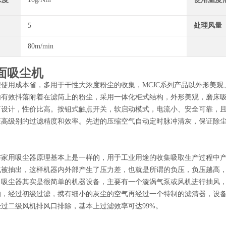
5
处理风量
80m/min
面吸尘机
便使用成本省，多用于干性大浓度粉尘的收集，MCJC系列产品以外形美
内有效抖落附着在滤筒上的粉尘，采用一体化柜式结构，外形美观，磨床
而设计，性价比高。按钮式触点开关，软启动模式，电流小、安全可靠，
证高级别的过滤精度和效率。先进的压缩空气自动定时脉冲清灰，保证除
与家用吸尘器原理基本上是一样的，用于工业用途的收集吸取生产过程中
气被抽出，这样机器内外部产生了压力差，也就是所谓的负压，负压越高
，吸尘器其实是很简单的机器设备，主要有一个漩涡气泵或风机进行抽风
的，经过初级过滤，携有细小的灰尘的空气再经过一个特制的滤清器，设
过二级风机排风口排除，基本上过滤效率可达99%。