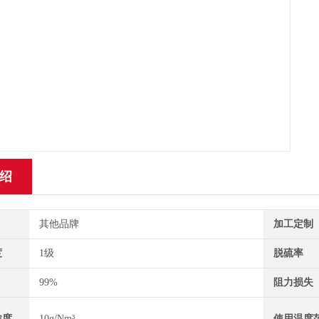
绍
其他品牌
加工定制
度
1级
脱硫率
99%
阻力损失
浓度
10g/Nm³
使用温度