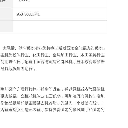
950-8000m³/h
观、大风量、脉冲反吹清灰为特点，通过压缩空气强力的反吹，
吸尘机为粉体行业、化工行业、金属加工行业、木工家具行业
且使用寿命长，配置中国台湾透浦式引风机，日本东丽聚酯纤
尘器持续低阻力运行，
产生的废弃介质颗粒物、粉尘等设备，通过风机或者气泵使机
，吸力越强。立柜式机体占地面积小，可加装万向脚轮，增加
，杂物经吸嘴和吸尘管进去机器后，先进入一个过滤布袋，一
备内置自动脉冲清灰装置，保持设备恒定的吸风量，和恒定的