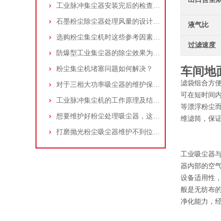
工业脉冲集尘器安装完后的检查工作详解
石墨粉尘除尘器处理风量的设计，你了解多少
液气比
选购粉尘集尘机时这些参考因素很重要！
过滤速度
防爆型工业集尘器的除尘效果为何不佳？
粉尘集尘机堵塞问题如何解决？
车间地
滤袋组合方
对于三相大功率吸尘器的维护保养，你了解多少
可在短时间
工业脉冲集尘机的工作原理及结构特点说明
等漂浮粉尘
想要维护好粉尘处理吸尘器，这几个措施真的很重要！
维滤筒，保
打磨抛光粉尘吸尘器维护不到位，那是你没有注意这些而已！
工业吸尘器
器内部的空
设备适用性
般是无纺布
净化能力，经