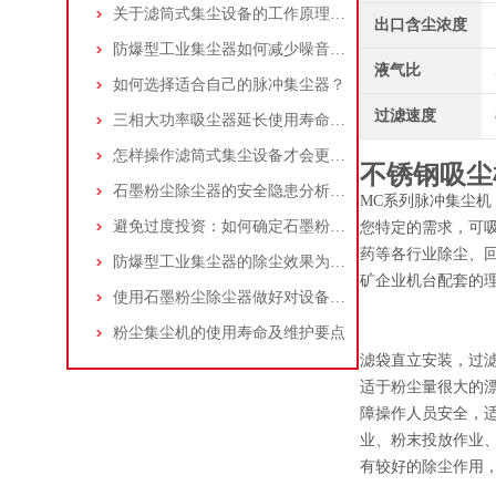
关于滤筒式集尘设备的工作原理及特点说明
出口含尘浓度
防爆型工业集尘器如何减少噪音?三个方法轻松解决
液气比
如何选择适合自己的脉冲集尘器？
过滤速度
三相大功率吸尘器延长使用寿命的建议
怎样操作滤筒式集尘设备才会更安全
不锈钢吸尘
石墨粉尘除尘器的安全隐患分析及应对措施
MC系列脉冲集尘机
避免过度投资：如何确定石墨粉尘除尘器的合理价格区间
您特定的需求，可
药等各行业除尘、
防爆型工业集尘器的除尘效果为何不佳？
矿企业机台配套的
使用石墨粉尘除尘器做好对设备的维护十分重要
粉尘集尘机的使用寿命及维护要点
滤袋直立安装，过
适于粉尘量很大的漂
障操作人员安全，
业、粉末投放作业
有较好的除尘作用