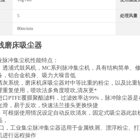
5
处理风量
80m/min
线磨床吸尘器
工业脉冲集尘机性能特点：
，透浦式鼓风机，MC系列脉冲集尘机，具有结构简单、
备，铝合金机身、吸力大噪音低
清灰系统，磨床机床吸尘器对中等比重的粉尘，以及比重
理重复使用，喷吹法多角度喷吹,清灰更*
进口PTFE覆膜聚酯滤料，过滤效率达99%，脉冲除尘器
光滑，易于反吹，快速法兰接头更换快捷
，可根据使用情况设定自动反吹清灰，固定式吸尘器此款
品，
接口，工业集尘脉冲集尘器适用于金属铁屑、漂浮粉尘、
机进行远程操作