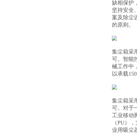
缺相保护
坚持安全
案及除尘
的原则。
集尘箱采
可。智能
械工作中
以承载15
集尘箱采
可。对于
工业移动
（PU），
业用吸尘