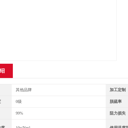
绍
其他品牌
加工定制
度
0级
脱硫率
99%
阻力损失
浓度
10g/Nm³
使用温度