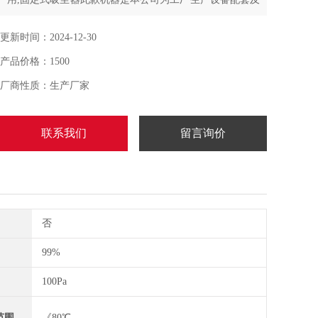
狭窄区域而设计的产品,广泛应用各行业的除尘、物料回收
及空气过滤之用
更新时间：2024-12-30
产品价格：1500
厂商性质：生产厂家
联系我们
留言询价
否
99%
100Pa
范围
《80℃