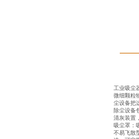
工业吸尘
微细颗粒
尘设备把
除尘设备
清灰装置
吸尘罩：
不易飞散