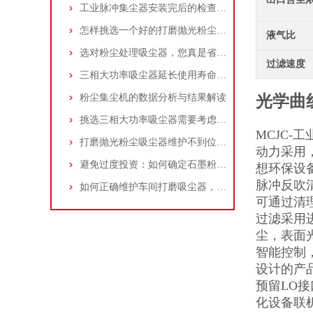
工业脉冲集尘器安装完后的检查工作详解
怎样挑选一个好的打磨抛光粉尘吸尘器
液气比
选对粉尘处理吸尘器，您真是省了很多事！
过滤速度
三相大功率吸尘器延长使用寿命的建议
粉尘集尘机的数据分析与结果解读
光学曲
挑选三相大功率吸尘器需要考虑哪些问题？
MCJC-
打磨抛光粉尘吸尘器维护不到位，那是你没有注意这些而已！
动力采用
避免过度投资：如何确定石墨粉尘除尘器的合理价格区间
想环保设
脉冲反吹
如何正确维护车间打磨吸尘器，延长使用寿命
可通过清
过滤采用
尘，表面
智能控制
设计的产
预留LO
化设备联