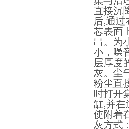
集与治
直接沉
后,通
芯表面
出。为
小，噪
层厚度
灰。尘
粉尘直
时打开
缸,并
使附着
灰方式