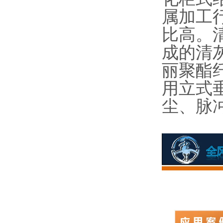
属加工
比高。
成的清
丽聚酯
用立式
尘、脉