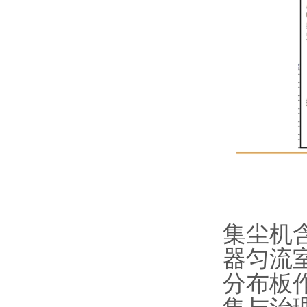
集尘机
器匀流
分布板