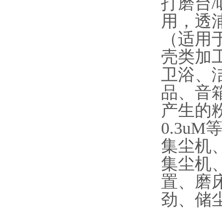
打磨台/
用，透
（适用
壳类加
卫浴、
品、音
产生的粉
0.3u
集尘机
集尘机
置、磨
劲、储