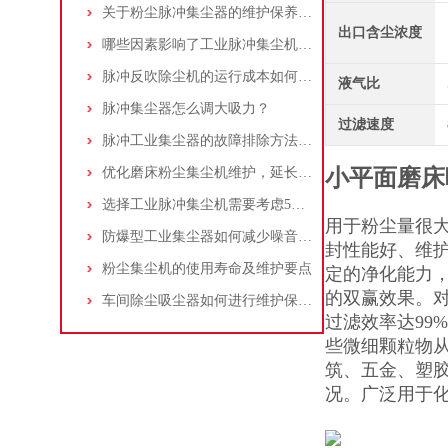
关于粉尘脉冲集尘器的维护保养问题
出口含尘浓度
哪些因素影响了工业脉冲集尘机的使用寿命？
脉冲反吹除尘机的运行成本如何控制和优化？
液气比
脉冲集尘器怎么调大吸力？
过滤速度
脉冲工业集尘器的故障排除方法和注意事项
优化磨床粉尘集尘机维护，延长设备寿命
小平面磨床
选择工业脉冲集尘机需要考虑5大因素,你都了解吗?
用于粉尘量很
防爆型工业集尘器如何减少噪音?三个方法轻松解决
封性能好、维
粉尘集尘机的使用寿命及维护要点
定的净化能力，
的双赢效果。对
车间除尘吸尘器如何进行维护保养？
过滤效率达99
些微细颗粒物
筑、五金、塑
况。广泛用于