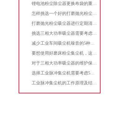
锂电池粉尘除尘器更换布袋的重要性与方法
怎样挑选一个好的打磨抛光粉尘吸尘器
打磨抛光粉尘吸尘器进行定期清理的重要性
挑选三相大功率吸尘器需要考虑哪些问题？
减少工业车间吸尘机噪音的5种方法
要想使用好磨床粉尘集尘机，这些条件可不能少
对于三相大功率吸尘器的维护保养，你了解多少
选择工业脉冲集尘机需要考虑5大因素,你都了解吗?
工业脉冲集尘机的工作原理及结构特点说明