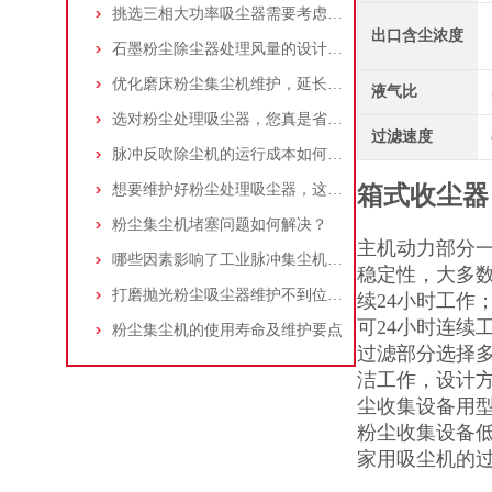
挑选三相大功率吸尘器需要考虑哪些问题？
出口含尘浓度
石墨粉尘除尘器处理风量的设计，你了解多少
优化磨床粉尘集尘机维护，延长设备寿命
液气比
选对粉尘处理吸尘器，您真是省了很多事！
过滤速度
脉冲反吹除尘机的运行成本如何控制和优化？
想要维护好粉尘处理吸尘器，这几个措施真的很重要！
箱式收尘器
粉尘集尘机堵塞问题如何解决？
主机动力部分一
哪些因素影响了工业脉冲集尘机的使用寿命？
稳定性，大多数
打磨抛光粉尘吸尘器维护不到位，那是你没有注意这些而已！
续24小时工作
可24小时连续
粉尘集尘机的使用寿命及维护要点
过滤部分选择
洁工作，设计
尘收集设备用型
粉尘收集设备低
家用吸尘机的