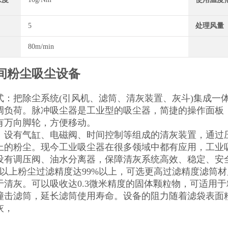
5
处理风量
80m/min
间粉尘吸尘设备
式：把除尘系统(引风机、滤筒、清灰装置、灰斗)集成一
调负荷。脉冲吸尘器是工业型的吸尘器，简捷的操作面板
有万向脚轮，方便移动。
：设有气缸、电磁阀、时间控制等组成的清灰装置，通过
上的粉尘。现今工业吸尘器在很多领域中都有应用，工业
设有调压阀、油水分离器，保障清灰系统高效、稳定、安
米以上粉尘过滤精度达99%以上，可选更高过滤精度滤筒
于清灰。可以吸收达0.3微米精度的固体颗粒物，可适用
撞击滤筒，延长滤筒使用寿命。设备的阻力随着滤袋表面
灰，