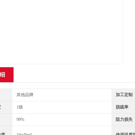
绍
其他品牌
加工定制
度
1级
脱硫率
99%
阻力损失
浓度
10g/Nm³
使用温度