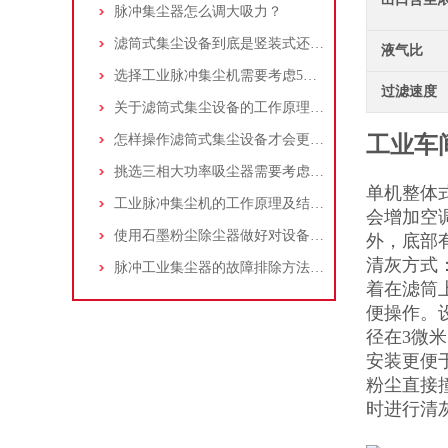
脉冲集尘器怎么调大吸力？
滤筒式集尘设备到底是竖装式还是横装式？
液气比
选择工业脉冲集尘机需要考虑5大因素,你都了解吗?
过滤速度
关于滤筒式集尘设备的工作原理及特点说明
怎样操作滤筒式集尘设备才会更安全
工业车
挑选三相大功率吸尘器需要考虑哪些问题？
单机整体
工业脉冲集尘机的工作原理及结构特点说明
会增加空
使用石墨粉尘除尘器做好对设备的维护十分重要
外，底部
清灰方式
脉冲工业集尘器的故障排除方法和注意事项
着在滤筒
便操作。
径在3微
安装更便
粉尘直接
时进行清