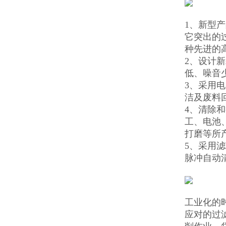
1、新型
它突出的
种先进的
2、设计
低、噪音
3、采用
洁及废料
4、清除
工、电池
打磨等所
5、采用
脉冲自动
工业化的
应对的过