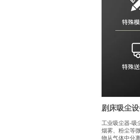
剧床吸尘设
工业吸尘器-
烟雾、粉尘等
物从气体中分