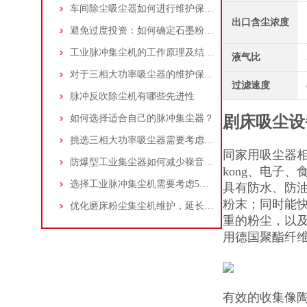
车间除尘吸尘器如何进行维护保养？
出口含尘浓度
避免过度投资：如何确定石墨粉尘除尘器的合理价格区间
工业脉冲集尘机的工作原理及结构特点说明
液气比
对于三相大功率吸尘器的维护保养，你了解多少
过滤速度
脉冲反吹除尘机有哪些先进性
如何选择适合自己的脉冲集尘器？
剧床吸尘设
挑选三相大功率吸尘器需要考虑哪些问题？
同家用吸尘器相
防爆型工业集尘器如何减少噪音?三个方法轻松解决
kong、电子
选择工业脉冲集尘机需要考虑5大因素,你都了解吗?
具有防水、防
粉末；同时能
优化磨床粉尘集尘机维护，延长设备寿命
重的粉尘，以
用德国聚酯纤
有效的收集像陶