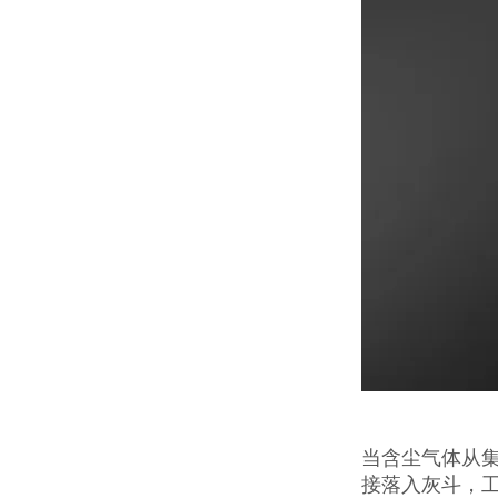
当含尘气体从
接落入灰斗，