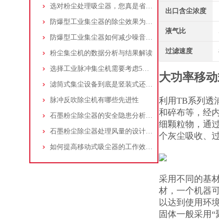
选对粉尘处理吸尘器，您真是省了很多事！
出口含尘浓度
防爆型工业集尘器的除尘效果为何不佳？
液气比
防爆型工业集尘器如何减少噪音?三个方法轻松解决
过滤速度
粉尘集尘机的数据分析与结果解读
选择工业脉冲集尘机需要考虑5大因素,你都了解吗?
大功率移动
滤筒式集尘设备到底是竖装式还是横装式？
利用TB系列
脉冲反吹除尘机有哪些先进性
和碎布等，经
石墨粉尘除尘器的安全隐患分析及应对措施
细颗粒物，通
石墨粉尘除尘器处理风量的设计，你了解多少
个灰尘吸收、
如何提高移动式吸尘器的工作效率？
采用不同的基
材，一个机器
以达到使用环
固体一般采用“