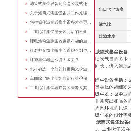
滤筒式集尘设备到底是竖装式还是横装式？
出口含尘浓度
关于滤筒式集尘设备的工作原理及特点说明
怎样操作滤筒式集尘设备才会更安全
液气比
工业脉冲集尘器安装完后的检查工作详解
过滤速度
锂电池粉尘除尘器更换布袋的重要性与方法
打磨抛光粉尘吸尘器维护不到位，那是你没有注意这些而已！
滤筒式集尘设备
喷吹气量的多少
脉冲集尘器怎么调大吸力？
间长，进入到滤
怎样挑选一个好的打磨抛光粉尘吸尘器
车间除尘吸尘器如何进行维护保养？
除尘设备包括：
等类似的超细粉
工业脉冲集尘器噪音的来源及其控制策略
吸尘罩：吸尘罩的
非常突出和高效
周围环境的风速
吸尘罩的设计需
滤筒式集尘设备
1、工业吸尘器