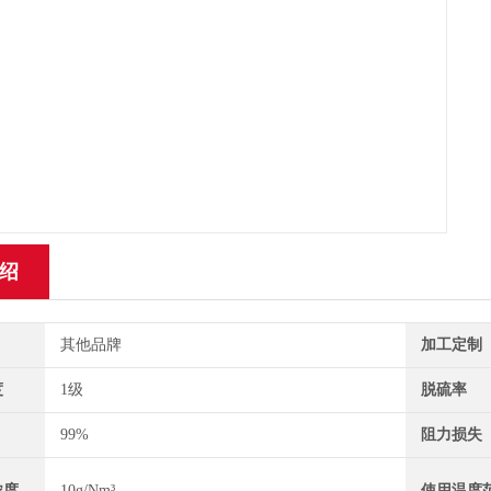
绍
其他品牌
加工定制
度
1级
脱硫率
99%
阻力损失
浓度
10g/Nm³
使用温度