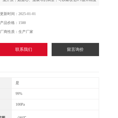
的固体颗粒物，可适用于精细化工、精密机械等行业,坚持
安全、经济、适用,并兼顾美观的精心设计原则
更新时间：2025-01-01
产品价格：1500
厂商性质：生产厂家
联系我们
留言询价
是
99%
100Pa
范围
《80℃