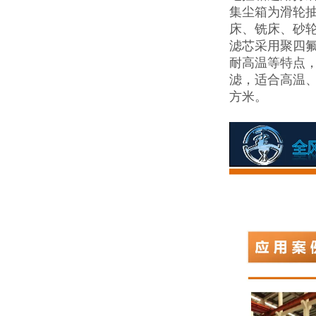
集尘箱为滑轮
床、铣床、砂
滤芯采用聚四
耐高温等特点，
滤，适合高温、
方米。