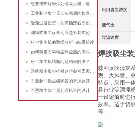
想要维护好粉尘处理吸尘器，这几个措施真的很重要！
出口含尘浓度
工业脉冲集尘器安装完后的检查工作详解
避免过度投资：如何确定石墨粉尘除尘器的合理价格区间
液气比
滤筒式集尘设备到底是竖装式还是横装式？
过滤速度
粉尘集尘机的数据分析与结果解读
如何确定石墨粉尘除尘器的清灰速度？
焊接吸尘装
粉尘集尘机堵塞问题如何解决？
脉冲反吹清灰系
选购粉尘集尘机时这些参考因素很重要！
观、大风量、
工业脉冲集尘器噪音的来源及其控制策略
特点，采用一
具行业等漂浮
石墨粉尘除尘器处理风量的设计，你了解多少
一设定值时进
效率。适于切
等，