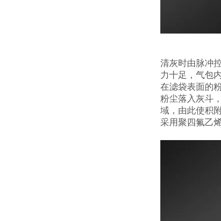
清灰时由脉冲控
力十足，气包
在滤袋表面的
粉尘落入灰斗
域，由此使积
采用聚四氟乙