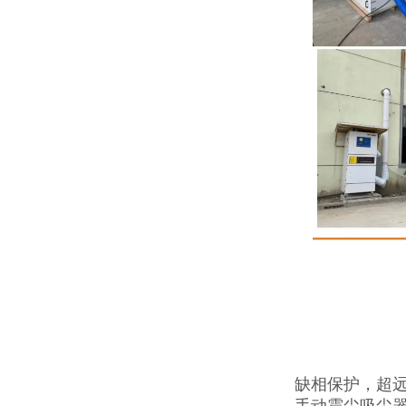
缺相保护，超
手动震尘吸尘