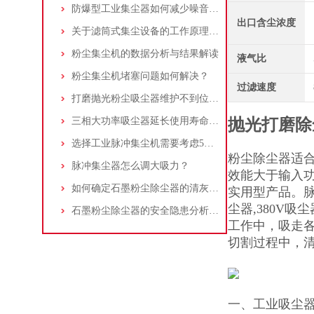
防爆型工业集尘器如何减少噪音?三个方法轻松解决
出口含尘浓度
关于滤筒式集尘设备的工作原理及特点说明
粉尘集尘机的数据分析与结果解读
液气比
粉尘集尘机堵塞问题如何解决？
过滤速度
打磨抛光粉尘吸尘器维护不到位，那是你没有注意这些而已！
三相大功率吸尘器延长使用寿命的建议
抛光打磨除
选择工业脉冲集尘机需要考虑5大因素,你都了解吗?
粉尘除尘器适
脉冲集尘器怎么调大吸力？
效能大于输入功
如何确定石墨粉尘除尘器的清灰速度？
实用型产品。脉
尘器,380V
石墨粉尘除尘器的安全隐患分析及应对措施
工作中，吸走
切割过程中，
一、工业吸尘