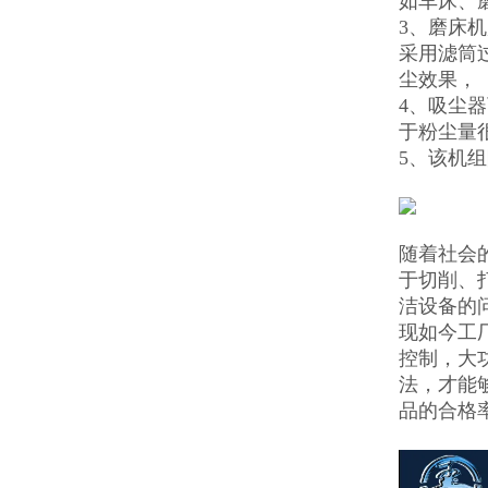
如车床、
3、磨床
采用滤筒
尘效果，
4、吸尘
于粉尘量
5、该机
随着社会
于切削、
洁设备的
现如今工
控制，大
法，才能
品的合格