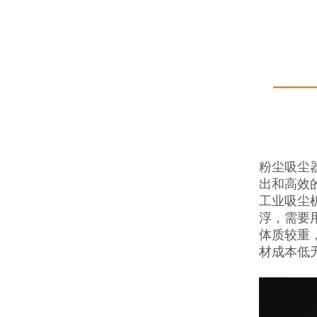
粉尘吸尘
出和高效
工业吸尘
浮，需要
体质较重
材成本低