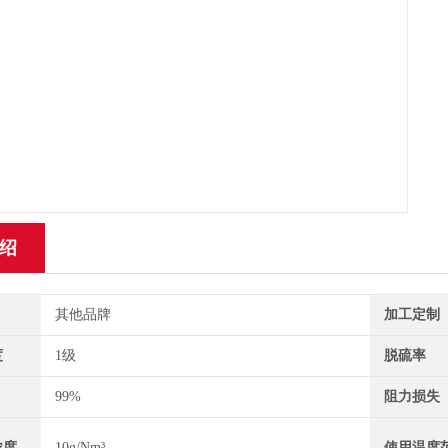
绍
其他品牌
加工定制
度
1级
脱硫率
99%
阻力损失
浓度
10g/Nm³
使用温度