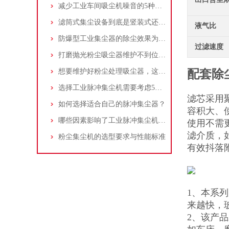
减少工业车间吸尘机噪音的5种方法
滤筒式集尘设备到底是竖装式还是横装式？
液气比
防爆型工业集尘器的除尘效果为何不佳？
过滤速度
打磨抛光粉尘吸尘器维护不到位，那是你没有注意这些而已！
想要维护好粉尘处理吸尘器，这几个措施真的很重要！
配套除
选择工业脉冲集尘机需要考虑5大因素,你都了解吗?
滤芯采用
如何选择适合自己的脉冲集尘器？
容积大、
哪些因素影响了工业脉冲集尘机的使用寿命？
使用不需
滤介质，
粉尘集尘机的选型要求与性能标准
有效抖落
1、本系
来越快，
2、该产