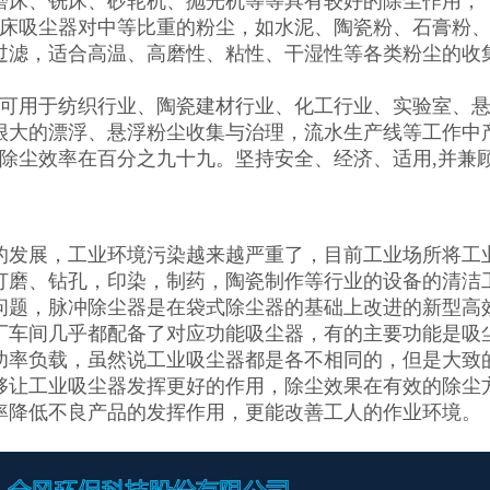
磨床、铣床、砂轮机、抛光机等等具有较好的除尘作用，
机床吸尘器对中等比重的粉尘，如水泥、陶瓷粉、石膏粉
过滤，适合高温、高磨性、粘性、干湿性等各类粉尘的收
器可用于纺织行业、陶瓷建材行业、化工行业、实验室、
很大的漂浮、悬浮粉尘收集与治理，流水生产线等工作中
组除尘效率在百分之九十九。坚持安全、经济、适用,并兼
的发展，工业环境污染越来越严重了，目前工业场所将工
打磨、钻孔，印染，制药，陶瓷制作等行业的设备的清洁
问题，脉冲除尘器是在袋式除尘器的基础上改进的新型高
厂车间几乎都配备了对应功能吸尘器，有的主要功能是吸
功率负载，虽然说工业吸尘器都是各不相同的，但是大致
够让工业吸尘器发挥更好的作用，除尘效果在有效的除尘方
率降低不良产品的发挥作用，更能改善工人的作业环境。