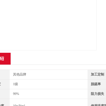
绍
其他品牌
加工定制
度
1级
脱硫率
99%
阻力损失
浓度
10g/Nm³
使用温度