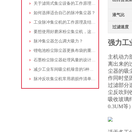
关于滤筒式集尘设备的工作原理及特点说明
如何选择适合自己的脉冲集尘器？
液气比
工业脉冲集尘机的工作原理及结构特点说明
过滤速度
要想使用好磨床粉尘集尘机，这些条件可不能少
脉冲集尘器怎么调大吸力？
强力工
锂电池粉尘除尘器更换布袋的重要性与方法
主机动力
石墨粉尘除尘器处理风量的设计，你了解多少
离出来的
减少工业车间吸尘机噪音的5种方法
尘器的吸尘
作同时坚
脉冲反吹集尘机常用易损件清单与更换周期建议
过滤部分
尘反吹到
吸收玻璃
0.3U