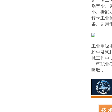
适于多工
噪音少、
小、拆卸
程为工业
备。适用
工业用吸
粉尘及颗
械工作中
一些职业
吸取，