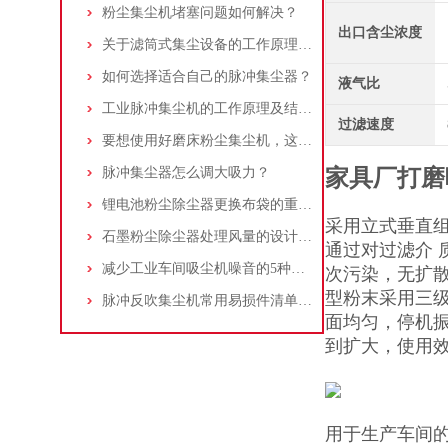
粉尘集尘机堵塞问题如何解决？
出口含尘浓度
关于滤筒式集尘设备的工作原理及特点说明
如何选择适合自己的脉冲集尘器？
液气比
工业脉冲集尘机的工作原理及结构特点说明
过滤速度
要想使用好磨床粉尘集尘机，这些条件可不能少
脉冲集尘器怎么调大吸力？
家具厂打磨
锂电池粉尘除尘器更换布袋的重要性与方法
采用立式垂直
石墨粉尘除尘器处理风量的设计，你了解多少
通过对过滤介
减少工业车间吸尘机噪音的5种方法
次污染，无扩
型粉末采用三
脉冲反吹集尘机常用易损件清单与更换周期建议
面均匀，停机振
到扩大，使用
用于生产车间的